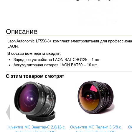
Описание
Laon Autonomic LT550-8+ комплект электропитания для профессио
LAON.
В состав комплекта входит:
Зарядно
е устройство LAON BAT-CHG125 – 1 шт.
Аккуму
ляторная батарея LAON BAT50 – 16 шт.
С этим товаром смотрят
Объектив МС Зенитар-C 2,8/16 с
Объектив МС Пеленг 3.5/8 с
О