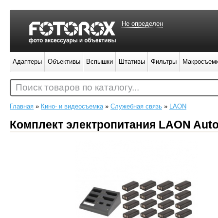
Не определен
Адаптеры
Объективы
Вспышки
Штативы
Фильтры
Макросъем
Поиск товаров по каталогу...
Главная
»
Кино- и видеосъемка
»
Служебная связь
»
LAON
Комплект электропитания LAON Auto