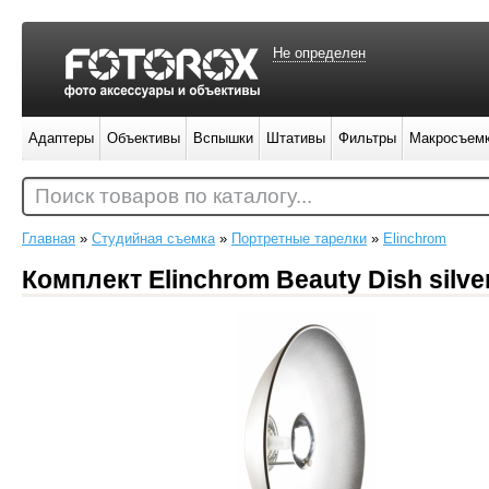
Не определен
Адаптеры
Объективы
Вспышки
Штативы
Фильтры
Макросъем
Поиск товаров по каталогу...
Главная
»
Студийная съемка
»
Портретные тарелки
»
Elinchrom
Комплект Elinchrom Beauty Dish silve