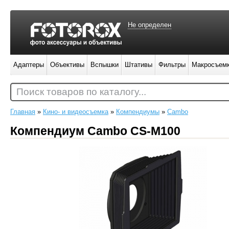
Не определен
Адаптеры
Объективы
Вспышки
Штативы
Фильтры
Макросъем
Поиск товаров по каталогу...
Главная
»
Кино- и видеосъемка
»
Компендиумы
»
Cambo
Компендиум Cambo CS-M100