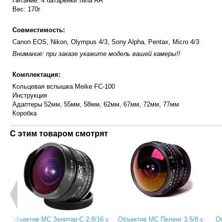
Питание: 4 батарейки типа АА
Вес: 170г
Совместимость:
Canon EOS, Nikon, Olympus 4/3, Sony Alpha, Pentax, Micro 4/3
Внимание: при заказе укажите модель вашей камеры!!
Комплектация:
Кольцевая вспышка Meike FC-100
Инструкция
Адаптеры 52мм, 55мм, 58мм, 62мм, 67мм, 72мм, 77мм
Коробка
С этим товаром смотрят
Объектив МС Зенитар-C 2,8/16 с
Объектив МС Пеленг 3.5/8 с
О