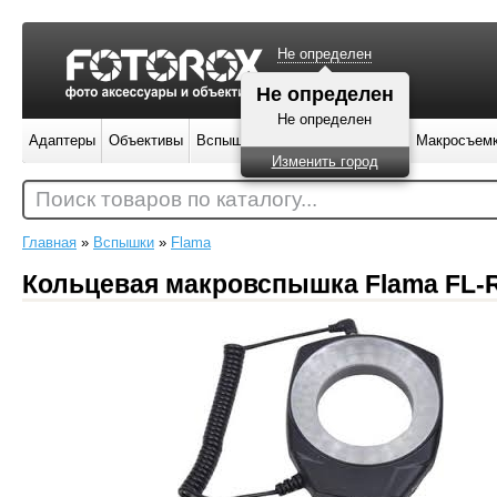
Не определен
Не определен
Не определен
Адаптеры
Объективы
Вспышки
Штативы
Фильтры
Макросъем
Изменить город
Поиск товаров по каталогу...
Главная
»
Вспышки
»
Flama
Кольцевая макровспышка Flama FL-