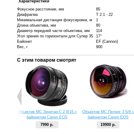
Характеристики
Фокусное расстояние, мм
85
Диафрагма
T 2.1 - 22
Минимальная дистанция фокусировки, м
1
Длина объектива, мм
80
Диаметр передней части объектива, мм
114
Угол зрения по горизонтали для Супер 35
17°
Байонет
EF (Cannon)
Вес, г
900
С этим товаром смотрят
Объектив МС Зенитар-C 2,8/16 с
Объектив МС Пеленг 3.5/8 с
байонетом Canon EOS
байонетом Canon EOS
7990 р.
19900 р.