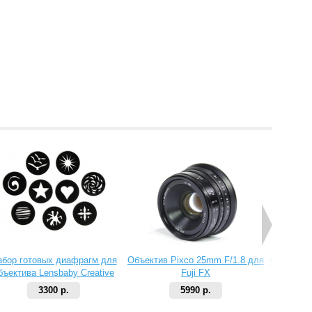
абор готовых диафрагм для
Объектив Pixco 25mm F/1.8 для
Объектив 
бъектива Lensbaby Creative
Fuji FX
Aperture Kit 2
3300 р.
5990 р.