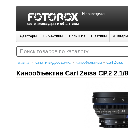
Не определен
Адаптеры
Объективы
Вспышки
Штативы
Фильтры
Поиск товаров по каталогу...
Главная
»
Кино- и видеосъемка
»
Кинообъективы
»
Carl Zeiss
Кинообъектив Carl Zeiss CP.2 2.1/