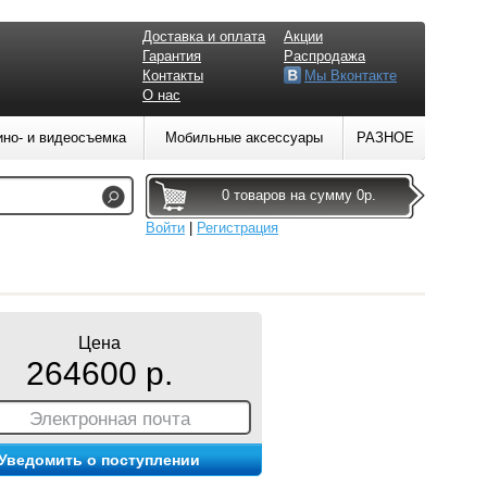
Доставка и оплата
Акции
Гарантия
Распродажа
Контакты
Мы Вконтакте
О нас
ино- и видеосъемка
Мобильные аксессуары
РАЗНОЕ
0 товаров на сумму 0р.
Войти
|
Регистрация
Цена
264600 р.
Электронная почта