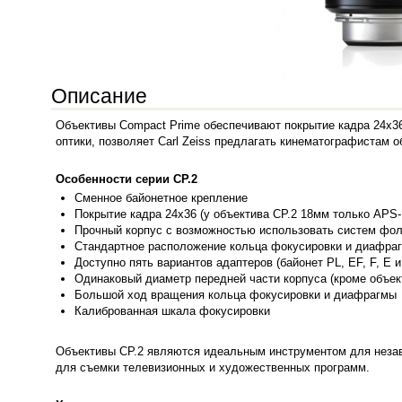
Описание
Объективы Compact Prime обеспечивают покрытие кадра 24х36
оптики, позволяет Carl Zeiss предлагать кинематографистам 
Особенности серии CP.2
Сменное б
айонетное крепление
Покрытие кадра 24х36 (у объектива CP.2 18мм только APS-
Прочный корпус с возможностью использовать систем фо
Стандартное расположение кольца фокусировки и диафра
Доступно пять вариантов адаптеров (байонет PL, EF, F, E 
Одинаковый диаметр передней части корпуса (кроме объект
Большой ход вращения кольца фокусировки и диафрагмы
Калибров
анная шкала фокусировки
Объективы CP.2 являются идеальным инструментом для неза
для съемки телевизионных и художественных программ.