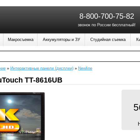
8-800-700-75-82
звонок по России бесплатный!
Макросъемка
Аккумуляторы и ЗУ
Студийная съемка
К
ние
»
Интерактивные панели (дисплеи)
»
Newline
uTouch TT-8616UB
5