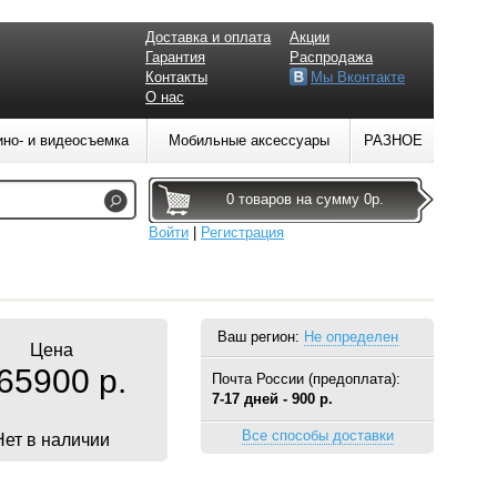
Доставка и оплата
Акции
Гарантия
Распродажа
Контакты
Мы Вконтакте
О нас
ино- и видеосъемка
Мобильные аксессуары
РАЗНОЕ
0 товаров на сумму 0р.
Войти
|
Регистрация
Ваш регион:
Не определен
Цена
65900 р.
Почта России (предоплата):
7-17 дней - 900 р.
Все способы доставки
Нет в наличии