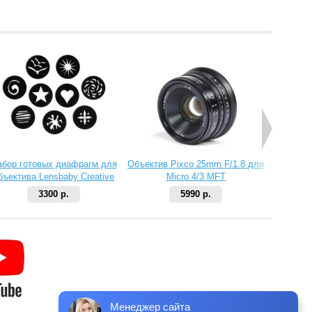
абор готовых диафрагм для
Объектив Pixco 25mm F/1.8 для
Объектив 
бъектива Lensbaby Creative
Micro 4/3 MFT
Aperture Kit 2
3300 р.
5990 р.
Менеджер сайта