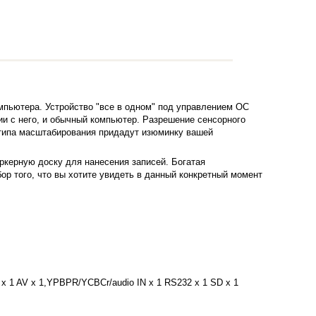
мпьютера. Устройство "все в одном" под управлением ОС
ии с него, и обычный компьютер.
Разрешение сенсорного
 типа масштабирования придадут изюминку вашей
ркерную доску для нанесения записей. Богатая
р того, что вы хотите увидеть в данный конкретный момент
io x 1 AV x 1,YPBPR/YCBCr/audio IN x 1 RS232 x 1 SD x 1