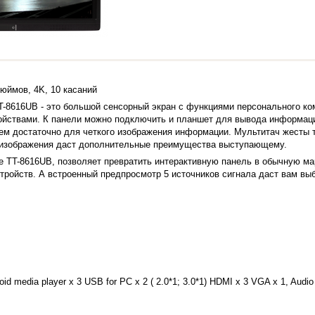
дюймов, 4K, 10 касаний
T-8616UB - это большой сенсорный экран с функциями персонального ко
тройствами. К панели можно подключить и планшет для вывода информац
чем достаточно для четкого изображения информации. Мультитач жесты
о изображения даст дополнительные преимущества выступающему.
ne TT-8616UB, позволяет превратить интерактивную панель в обычную ма
ойств. А встроенный предпросмотр 5 источников сигнала даст вам выбо
id media player x 3 USB for PC x 2 ( 2.0*1; 3.0*1) HDMI x 3 VGA x 1, Aud