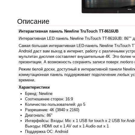
Описание
Интерактивная панель Newline TruTouch TT-8616UB
Интерактивная LED панель Newline TruTouch TT-8616UB: 86"" 
Самая большая интерактивная LED-панель Newline TruTouch T
Android даст вам выход в интернет, работу с различными ус
мультитач дисплея составляет внушительные 4К. Это более 
презентации. А возможность сохранять записи поверх любог
Режим белой доски, доступный в интерактивной панели Newli
коммутационная панель поддерживает подключение любых устр
времени.
Характеристики
Бренд: Newli
ne
Соотношение сторон: 16:9
Количество пользователей: до 5
Разрешение: 4К (3840 x 2160)
Диагональ: 86"
Интерфейсы: Входы: Mic x 1 USB for touch x 2 USB for Andro
Выходы: HDMI out x 1 AV out x 1 Audio out x 1
Поддержка ОС: Android