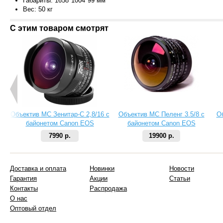
Габариты: 1658*1004*99 мм
Вес: 50 кг
С этим товаром смотрят
Объектив МС Зенитар-C 2,8/16 с
Объектив МС Пеленг 3.5/8 с
О
байонетом Canon EOS
байонетом Canon EOS
7990 р.
19900 р.
Доставка и оплата
Новинки
Новости
Гарантия
Акции
Статьи
Контакты
Распродажа
О нас
Оптовый отдел