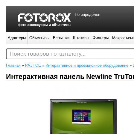
Не определен
Адаптеры
Объективы
Вспышки
Штативы
Фильтры
Макросъем
Поиск товаров по каталогу...
Главная
»
РАЗНОЕ
»
Интерактивное и проекционное оборудование
»
Интерактивная панель Newline TruTo