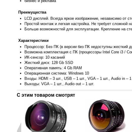
бизнес и
реклама
Преимущества
LCD диспл
ей.
Всегда яркое изображение, независимо от с
Простой монтаж и легкая настройка. Не требует сложной н
Больше возможностей для эксплуатации. Крепление
на ст
Характеристики
Процессор: Без ПК (в версии без ПК недоступны жесткий д
Возможна комплектация с ПК (процессоры Intel Core i3 / Core
ИК-сенсор: 10 касаний
Жесткий диск: 128 Gb SSD
Оперативная память: 4 Gb RAM
Операционная система: Windows 10
Входы: HDMI – 3 шт., USB – 1 шт., VGA – 1 шт., Audio in – 1 
Выходы: VGA – 1 шт., Audio out – 1 шт.
С этим товаром смотрят