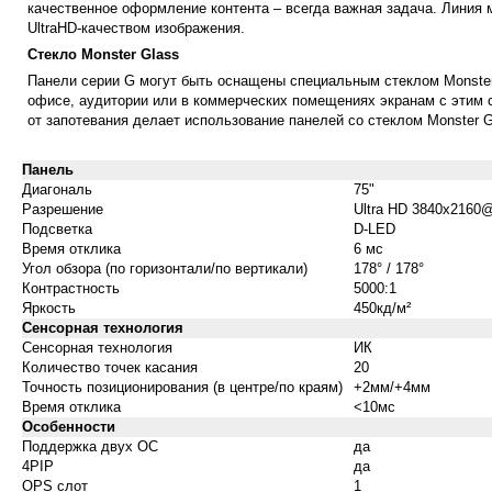
качественное оформление контента – всегда важная задача. Линия м
UltraHD-качеством изображения.
Стекло Monster Glass
Панели серии G могут быть оснащены специальным стеклом Monster 
офисе, аудитории или в коммерческих помещениях экранам с этим с
от запотевания делает использование панелей со стеклом Monster 
Панель
Диагональ
75"
Разрешение
Ultra HD 3840x2160
Подсветка
D-LED
Время отклика
6 мс
Угол обзора (по горизонтали/по вертикали)
178° / 178°
Контрастность
5000:1
Яркость
450кд/м²
Сенсорная технология
Сенсорная технология
ИК
Количество точек касания
20
Точность позиционирования (в центре/по краям)
+2мм/+4мм
Время отклика
<10мс
Особенности
Поддержка двух ОС
да
4PIP
да
OPS слот
1