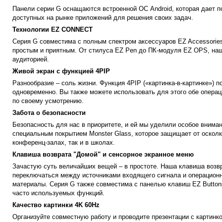
Панели серии G оснащаются встроенной ОС Android, которая дает п
доступных на рынке приложений для решения своих задач.
Технологии EZ CONNECT
Серия G совместима с полным спектром аксессуаров EZ Accessorie
простым и приятным. От стилуса EZ Pen до ПК-модуля EZ OPS, наш
аудиторией.
Живой экран с функцией 4PIP
Разнообразие – соль жизни. Функция 4PIP («картинка-в-картинке») 
одновременно. Вы также можете использовать для этого обе опера
по своему усмотрению.
Забота о безопасности
Безопасность для нас в приоритете, и ей мы уделили особое вниман
специальным покрытием Monster Glass, которое защищает от осколко
конференц-залах, так и в школах.
Клавиша возврата "Домой" и сенсорное экранное меню
Зачастую суть величайших вещей – в простоте. Наша клавиша возвра
переключаться между источниками входящего сигнала и операционн
материалы. Серия G также совместима с панелью клавиш EZ Buttons
часто используемых функций.
Качество картинки 4K 60Hz
Организуйте совместную работу и проводите презентации с картинко