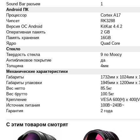
Sound Bar разъем
1
Android ПК
Процессор
Cortex A17
Чипсет
RK3288
Версия ОС Android
KitKat 4.4.2
Оперативная память
2 GB
Память хранения
16GB
Ядро
Quad Core
Стекло
Твердость стекла
9 по Моосу
Антибликовое покрытие
да
Толщина
4мм
Механические характеристики
Габариты
1732мм x 1024мм x 
Габариты упаковки
1945мм x 1200мм x 
Вес нетто
85.5кг
Вес брутто
100.5кг
Крепление
VESA 600(H) x 400(V
Источник питания
100В~240В~
Гарантия
2 года
С этим товаром смотрят