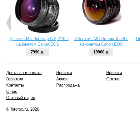
Объектив МС Зенитар-C 2,8/16 с
Объектив МС Пеленг 3.5/8 с
О
байонетом Canon EOS
байонетом Canon EOS
7990 р.
19900 р.
Доставка и оплата
Новинки
Новости
Гарантия
Акции
Статьи
Контакты
Распродажа
О нас
Оптовый отдел
© fotorox.ru, 2026