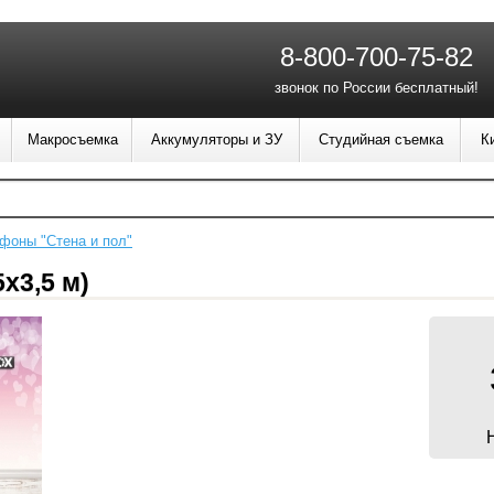
8-800-700-75-82
звонок по России бесплатный!
Макросъемка
Аккумуляторы и ЗУ
Студийная съемка
К
фоны "Стена и пол"
х3,5 м)