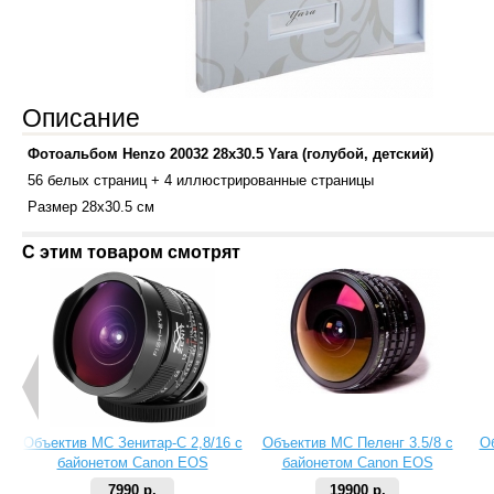
Описание
Фотоальбом Henzo 20032 28x30.5 Yara (голубой, детский)
56 белых страниц +
4 иллюстрированные страницы
Размер 28x30.5 см
С этим товаром смотрят
Объектив МС Зенитар-C 2,8/16 с
Объектив МС Пеленг 3.5/8 с
О
байонетом Canon EOS
байонетом Canon EOS
7990 р.
19900 р.