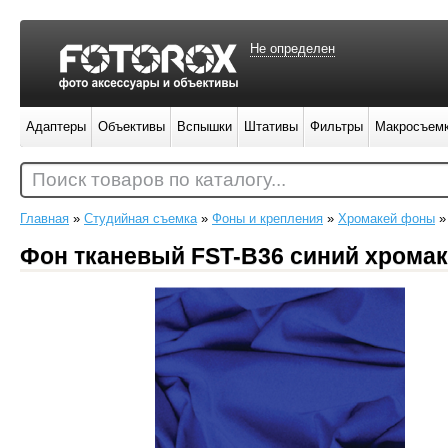
Не определен
Адаптеры
Объективы
Вспышки
Штативы
Фильтры
Макросъем
Поиск товаров по каталогу...
Главная
»
Студийная съемка
»
Фоны и крепления
»
Хромакей фоны
Фон тканевый FST-B36 синий хромак