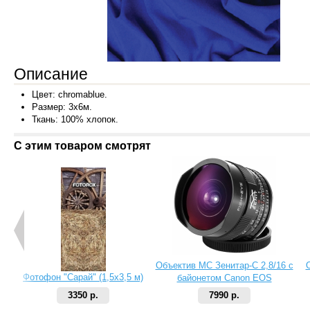
Описание
Цвет: chromablue.
Размер: 3x6м.
Ткань: 100%
хлопок.
С этим товаром смотрят
Объектив МС Зенитар-C 2,8/16 с
Фотофон "Сарай" (1,5х3,5 м)
байонетом Canon EOS
3350 р.
7990 р.