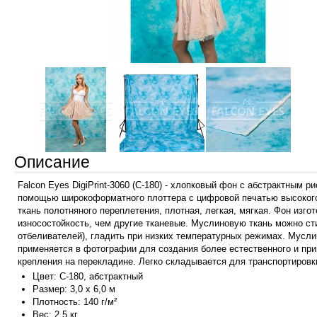
Описание
Falcon Eyes DigiPrint-3060 (C-180) - хлопковый фон с абстрактным 
помощью широкоформатного плоттера с цифровой печатью высокого 
ткань полотняного переплетения, плотная, легкая, мягкая. Фон изго
износостойкость, чем другие тканевые. Муслиновую ткань можно ст
отбеливателей), гладить при низких температурных режимах.
Муслин
применяется в фотографии для создания более естественного и пр
крепления на перекладине. Легко складывается для транспортировк
Цвет: C
-180, абстрактный
Размер: 3,0 х 6,0 м
Плотность: 140 г/м²
Вес:
2,5 кг