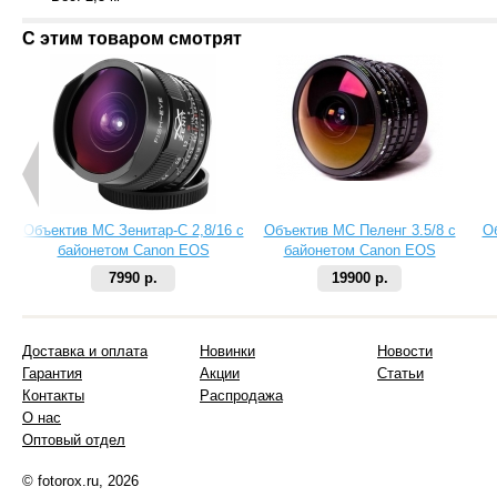
С этим товаром смотрят
Объектив МС Зенитар-C 2,8/16 с
Объектив МС Пеленг 3.5/8 с
О
байонетом Canon EOS
байонетом Canon EOS
7990 р.
19900 р.
Доставка и оплата
Новинки
Новости
Гарантия
Акции
Статьи
Контакты
Распродажа
О нас
Оптовый отдел
© fotorox.ru, 2026