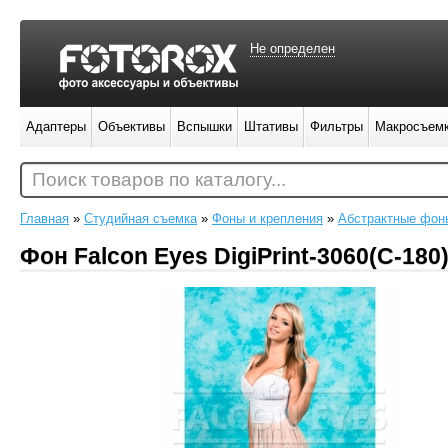
Не определен
Адаптеры
Объективы
Вспышки
Штативы
Фильтры
Макросъем
Поиск товаров по каталогу...
Главная
»
Студийная съемка
»
Фоны и крепления
»
Абстрактные фон
Фон Falcon Eyes DigiPrint-3060(C-180