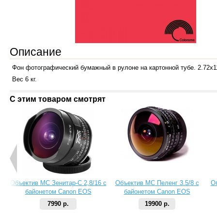
Описание
Ф
он фотографический бумажный в рулоне на картонной тубе. 2.72х1
Вес 6 кг.
С этим товаром смотрят
Объектив МС Зенитар-C 2,8/16 с
Объектив МС Пеленг 3.5/8 с
О
байонетом Canon EOS
байонетом Canon EOS
7990 р.
19900 р.