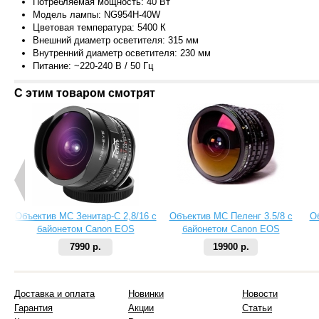
Потребляемая мощность: 40 Вт
Модель лампы: NG954H-40W
Цветовая температура: 5400 К
Внешний диаметр осветителя: 315 мм
Внутренний диаметр осветителя: 230 мм
Питание: ~220-240 В / 50 Гц
С этим товаром смотрят
Объектив МС Зенитар-C 2,8/16 с
Объектив МС Пеленг 3.5/8 с
О
байонетом Canon EOS
байонетом Canon EOS
7990 р.
19900 р.
Доставка и оплата
Новинки
Новости
Гарантия
Акции
Статьи