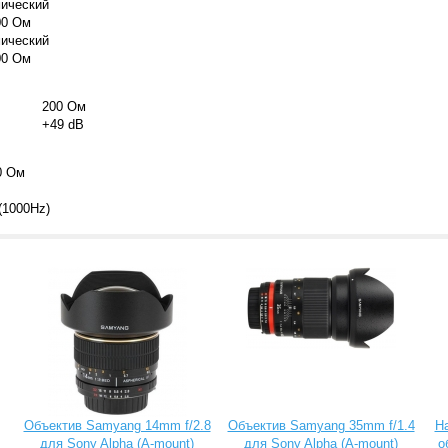
ический
00 Ом
ический
00 Ом
200 Ом
+49 dB
0 Ом
(1000Hz)
Объектив Samyang 14mm f/2.8
Объектив Samyang 35mm f/1.4
Н
для Sony Alpha (A-mount)
для Sony Alpha (A-mount)
о