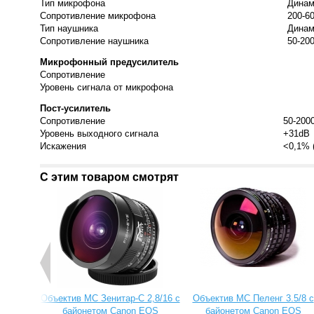
Тип микрофона
Динам
Сопротивление микрофона
200-6
Тип наушника
Динам
Сопротивление наушника
50-20
Микрофонный предусилитель
Сопротивление
Уровень сигнала от микрофона
Пост-усилитель
Сопротивление
50-200
Уровень выходного сигнала
+31dB
Искажения
<0,1% 
С этим товаром смотрят
Объектив МС Зенитар-C 2,8/16 с
Объектив МС Пеленг 3.5/8 с
байонетом Canon EOS
байонетом Canon EOS