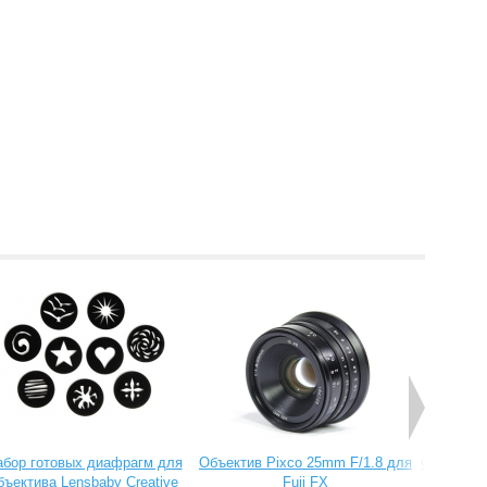
абор готовых диафрагм для
Объектив Pixco 25mm F/1.8 для
Объектив 
бъектива Lensbaby Creative
Fuji FX