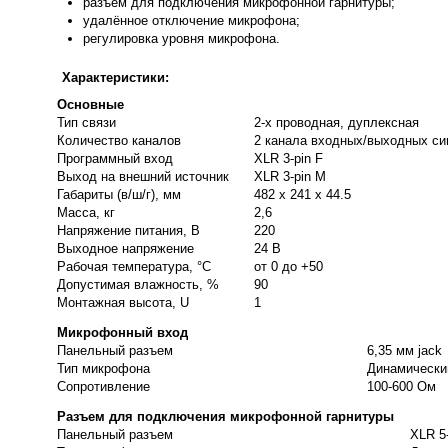
разъем для подключения микрофонной гарнитуры;
удалённое отключение микрофона;
регулировка у
ровня микрофона.
Характеристики:
Основные
Тип связи
2-х проводная, дуплексная
Количество каналов
2 канала входных/выходных сиг
Программный вход
XLR 3-pin F
Выход на внешний источник
XLR 3-pin M
Габариты (в/ш/г), мм
482 х 241 х 44.5
Масса, кг
2,6
Напряжение питания, В
220
Выходное напряжение
24 В
Рабочая температура, °C
от 0 до +50
Допустимая влажность, %
90
Монтажная высота, U
1
Микрофонный вход
Панельный разъем
6,35 мм jack
Тип микрофона
Динамически
Сопротивление
100-600 Ом
Разъем для подключения микрофонной гарнитуры
Панельный разъем
XLR 5-