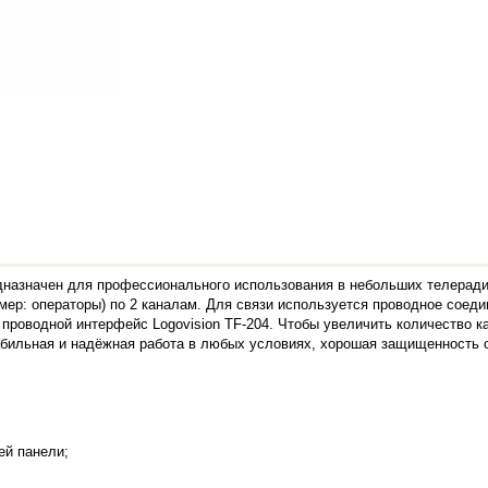
редназначен для профессионального использования в небольших телера
имер: операторы) по 2 каналам. Для связи используется проводное сое
проводной интерфейс Logovision TF-204. Чтобы увеличить количество к
абильная и надёжная работа в любых условиях, хорошая защищенность от
ей панели;