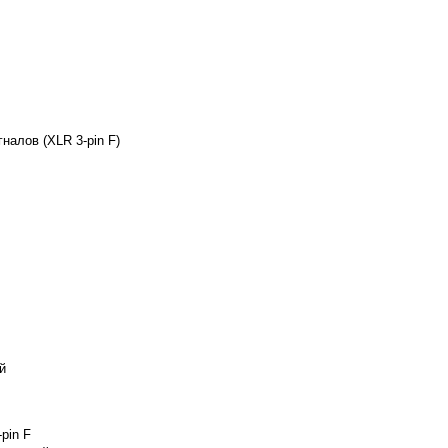
налов (XLR 3-pin F)
й
pin F