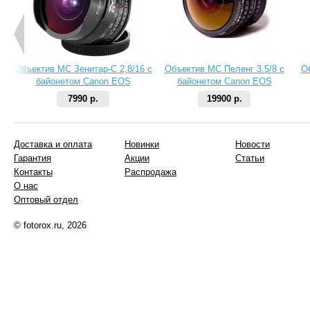
Объектив МС Зенитар-C 2,8/16 с
Объектив МС Пеленг 3.5/8 с
О
байонетом Canon EOS
байонетом Canon EOS
7990 р.
19900 р.
Доставка и оплата
Новинки
Новости
Гарантия
Акции
Статьи
Контакты
Распродажа
О нас
Оптовый отдел
© fotorox.ru, 2026