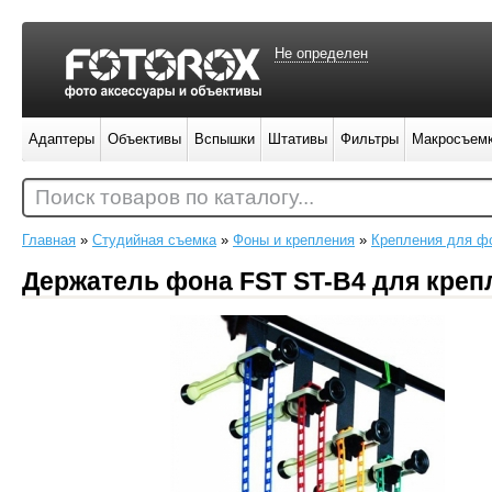
Не определен
Адаптеры
Объективы
Вспышки
Штативы
Фильтры
Макросъем
Поиск товаров по каталогу...
Главная
»
Студийная съемка
»
Фоны и крепления
»
Крепления для ф
Держатель фона FST ST-B4 для кре