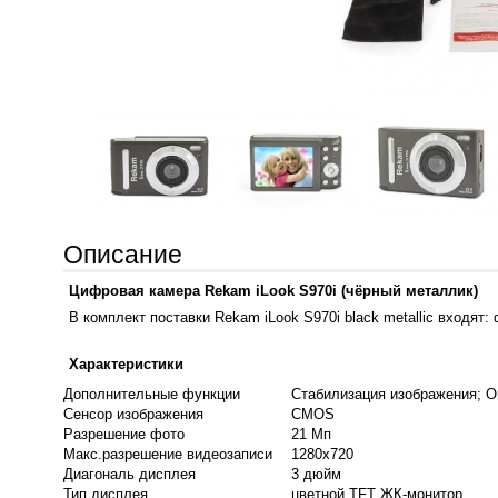
Описание
Цифровая камера Rekam iLook S970i (чёрный металлик)
В комплект поставки Rekam iLook S970i black metallic входят:
Характеристики
Дополнительные функции
Стабилизация изображения; О
Сенсор изображения
CMOS
Разрешение фото
21 Мп
Макс.разрешение видеозаписи
1280x720
Диагональ дисплея
3 дюйм
Тип дисплея
цветной TFT ЖК-монитор