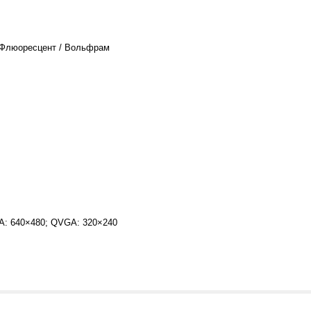
/ Флюоресцент / Вольфрам
A: 640×480; QVGA: 320×240