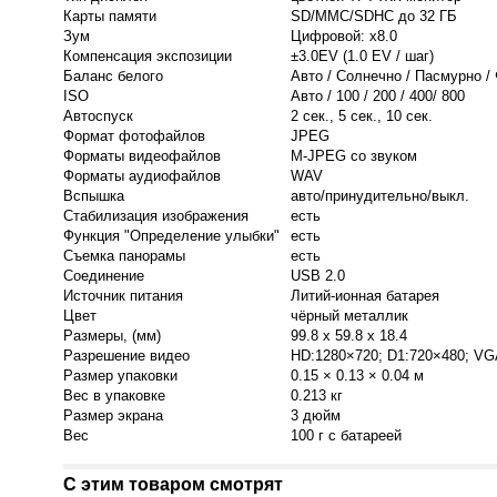
Карты памяти
SD/MMC/SDHC до 32 ГБ
Зум
Цифровой: х8.0
Компенсация экспозиции
±3.0EV (1.0 EV / шаг)
Баланс белого
Авто / Солнечно / Пасмурно 
ISO
Авто / 100 / 200 / 400/ 800
Автоспуск
2 сек., 5 сек., 10 сек.
Формат фотофайлов
JPEG
Форматы видеофайлов
M-JPEG со звуком
Форматы аудиофайлов
WAV
Вспышка
авто/принудительно/выкл.
Стабилизация изображения
есть
Функция "Определение улыбки"
есть
Съемка панорамы
есть
Соединение
USB 2.0
Источник питания
Литий-ионная батарея
Цвет
чёрный металлик
Размеры, (мм)
99.8 x 59.8 x 18.4
Разрешение видео
HD:1280×720; D1:720×480; VG
Размер упаковки
0.15 × 0.13 × 0.04 м
Вес в упаковке
0.213 кг
Размер экрана
3 дюйм
Вес
100 г c батареей
С этим товаром смотрят