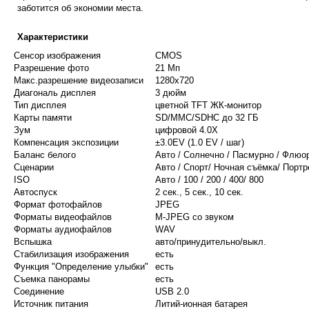
заботится об экономии места.
Характеристики
Сенсор изображения
CMOS
Разрешение фото
21 Мп
Макс.разрешение видеозаписи
1280x720
Диагональ дисплея
3 дюйм
Тип дисплея
цветной TFT ЖК-монитор
Карты памяти
SD/MMC/SDHC до 32 ГБ
Зум
цифровой 4.0X
Компенсация экспозиции
±3.0EV (1.0 EV / шаг)
Баланс белого
Авто / Солнечно / Пасмурно / Флюо
Сценарии
Авто / Спорт/ Ночная съёмка/ Портр
ISO
Авто / 100 / 200 / 400/ 800
Автоспуск
2 сек., 5 сек., 10 сек.
Формат фотофайлов
JPEG
Форматы видеофайлов
M-JPEG со звуком
Форматы аудиофайлов
WAV
Вспышка
авто/принудительно/выкл.
Стабилизация изображения
есть
Функция "Определение улыбки"
есть
Съемка панорамы
есть
Соединение
USB 2.0
Источник питания
Литий-ионная батарея