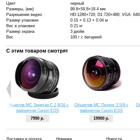
Цвет
черный
Размеры, (мм)
99.8×59.8×18.4 мм
Разрешение видео
HD:1280×720; D1:720×480; VGA: 64
Размер упаковки
0.15 × 0.13 × 0.04 м
Вес в упаковке
0.21 кг
Размер экрана
3 дюйм
Вес
100 г c батареей
С этим товаром смотрят
Объектив МС Зенитар-C 2,8/16 с
Объектив МС Пеленг 3.5/8 с
О
байонетом Canon EOS
байонетом Canon EOS
7990 р.
19900 р.
Доставка и оплата
Новинки
Новости