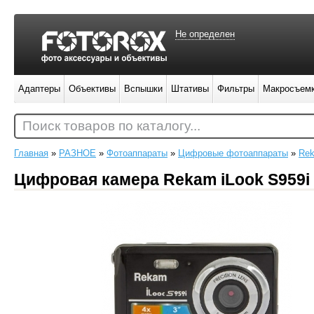
Не определен
Адаптеры
Объективы
Вспышки
Штативы
Фильтры
Макросъем
Поиск товаров по каталогу...
Главная
»
РАЗНОЕ
»
Фотоаппараты
»
Цифровые фотоаппараты
»
Re
Цифровая камера Rekam iLook S959i 