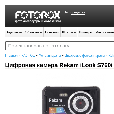
Не определен
Адаптеры
Объективы
Вспышки
Штативы
Фильтры
Макросъем
Поиск товаров по каталогу...
Главная
»
РАЗНОЕ
»
Фотоаппараты
»
Цифровые фотоаппараты
»
Re
Цифровая камера Rekam iLook S760i 