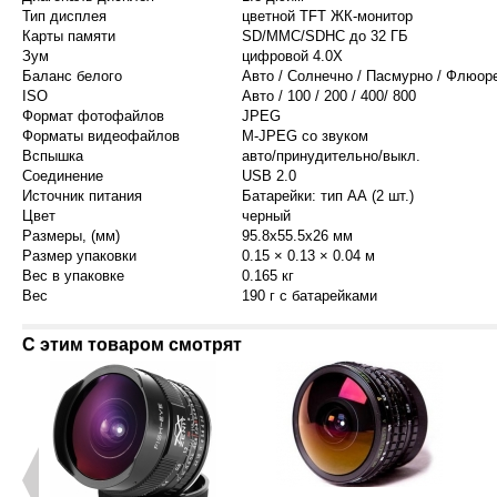
Тип дисплея
цветной TFT ЖК-монитор
Карты памяти
SD/MMC/SDHC до 32 ГБ
Зум
цифровой 4.0X
Баланс белого
Авто / Солнечно / Пасмурно / Флюор
ISO
Авто / 100 / 200 / 400/ 800
Формат фотофайлов
JPEG
Форматы видеофайлов
M-JPEG со звуком
Вспышка
авто/принудительно/выкл.
Соединение
USB 2.0
Источник питания
Батарейки: тип АА (2 шт.)
Цвет
черный
Размеры, (мм)
95.8x55.5x26 мм
Размер упаковки
0.15 × 0.13 × 0.04 м
Вес в упаковке
0.165 кг
Вес
190 г с батарейками
С этим товаром смотрят