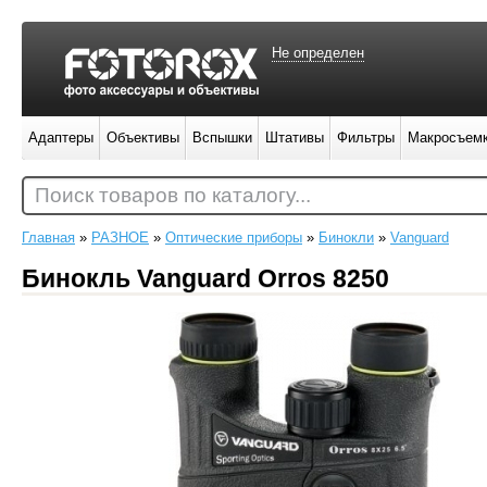
Не определен
Адаптеры
Объективы
Вспышки
Штативы
Фильтры
Макросъем
Поиск товаров по каталогу...
Главная
»
РАЗНОЕ
»
Оптические приборы
»
Бинокли
»
Vanguard
Бинокль Vanguard Orros 8250