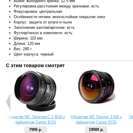
Вынос выходного зрачка: 12.5 мм
Регулировка расстояния между зрачками: есть
Фокусировка: центральная
Особенности оптики: многослойное покрытие линз
Корпус: защита от влаги и пыли
Заполнение азотом/аргоном: есть
Футляр/чехол в комплекте: есть
Ширина: 110 мм
Длина: 120 мм
Вес: 280 г
Цвет корпуса: черный
С этим товаром смотрят
Объектив МС Зенитар-C 2,8/16 с
Объектив МС Пеленг 3.5/8 с
О
байонетом Canon EOS
байонетом Canon EOS
7990 р.
19900 р.