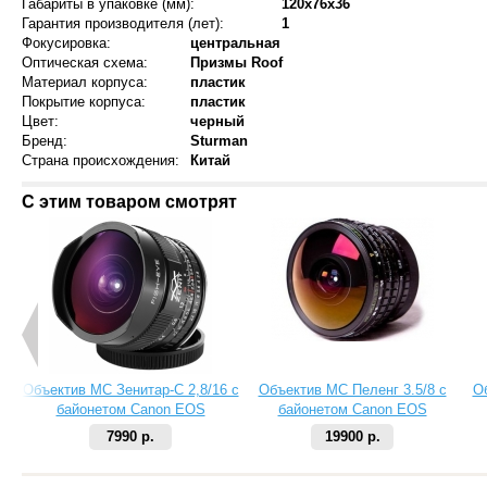
Габариты в упаковке (мм):
120x76x36
Гарантия производителя (лет):
1
Фокусировка:
центральная
Оптическая схема:
Призмы Roof
Материал корпуса:
пластик
Покрытие корпуса:
пластик
Цвет:
черный
Бренд:
Sturman
Страна происхождения:
Китай
С этим товаром смотрят
Объектив МС Зенитар-C 2,8/16 с
Объектив МС Пеленг 3.5/8 с
О
байонетом Canon EOS
байонетом Canon EOS
7990 р.
19900 р.