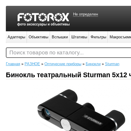
Не определен
Адаптеры
Объективы
Вспышки
Штативы
Фильтры
Макросъем
Поиск товаров по каталогу...
Главная
»
РАЗНОЕ
»
Оптические приборы
»
Бинокли
»
Sturman
Бинокль театральный Sturman 5x12