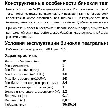
Конструктивные особенности бинокля теа
Бинокль
Sturman 5x12
выполнен на схеме с Roof призмами, что и о
того, чтобы изображение было ярким и насыщенным, на поверхности
пластиковый корпус окрашен в цвет "шампань". На корпусе есть пе
бинокль, ремешок входит в комплект поставки. Удобный и такой же 
Прибор очень прост в настройке и использовании: отрегулируйте м
центральной оси и настройте фокус барабанчиком центральной фоку
резкими и чёткими.
Условия эксплуатации бинокля театрально
Рабочая температура – от -10°C до +45°C.
Характеристики:
Диаметр объектива (мм):
12
Min увеличение:
5
Min Поле зрения (град):
8
Min Поле зрения (м/1000м):
140
Max Поле зрения (м/1000м):
140
Min Диаметр выходного зрачка (мм):
2,4
Удаление выходного зрачка (мм):
11
Ближняя дистанция фокусировки (м):
1,2
Вес брутто (кг):
0,14
Вес нетто (кг):
0,065
Габариты (мм):
96x19x54