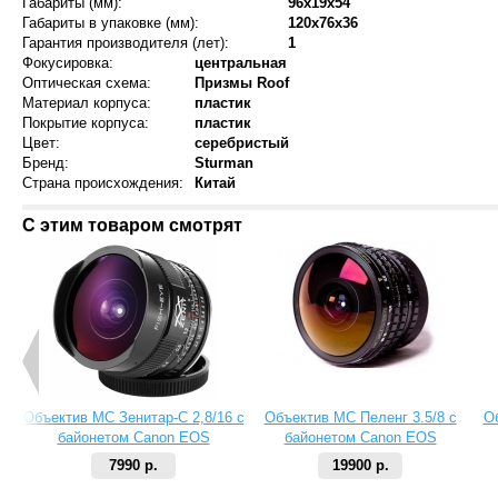
Габариты (мм):
96x19x54
Габариты в упаковке (мм):
120x76x36
Гарантия производителя (лет):
1
Фокусировка:
центральная
Оптическая схема:
Призмы Roof
Материал корпуса:
пластик
Покрытие корпуса:
пластик
Цвет:
серебристый
Бренд:
Sturman
Страна происхождения:
Китай
С этим товаром смотрят
Объектив МС Зенитар-C 2,8/16 с
Объектив МС Пеленг 3.5/8 с
О
байонетом Canon EOS
байонетом Canon EOS
7990 р.
19900 р.