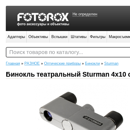
Не определен
Адаптеры
Объективы
Вспышки
Штативы
Фильтры
Макросъем
Поиск товаров по каталогу...
Главная
»
РАЗНОЕ
»
Оптические приборы
»
Бинокли
»
Sturman
Бинокль театральный Sturman 4x10