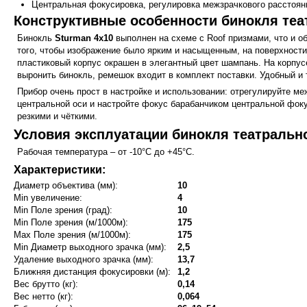
Центральная фокусировка, регулировка межзрачкового расстоян
Конструктивные особенности бинокля теа
Бинокль
Sturman 4x10
выполнен на схеме с Roof призмами, что и о
того, чтобы изображение было ярким и насыщенным, на поверхности
пластиковый корпус окрашен в элегантный цвет шампань. На корпус
выронить бинокль, ремешок входит в комплект поставки. Удобный и 
Прибор очень прост в настройке и использовании: отрегулируйте м
центральной оси и настройте фокус барабанчиком центральной фоку
резкими и чёткими.
Условия эксплуатации бинокля театрально
Рабочая температура – от -10°C до +45°C.
Характеристики:
Диаметр объектива (мм):
10
Min увеличение:
4
Min Поле зрения (град):
10
Min Поле зрения (м/1000м):
175
Max Поле зрения (м/1000м):
175
Min Диаметр выходного зрачка (мм):
2,5
Удаление выходного зрачка (мм):
13,7
Ближняя дистанция фокусировки (м):
1,2
Вес брутто (кг):
0,14
Вес нетто (кг):
0,064