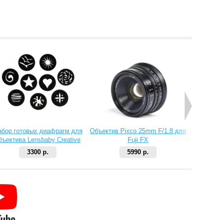
абор готовых диафрагм для
Объектив Pixco 25mm F/1.8 для
Объектив 
бъектива Lensbaby Creative
Fuji FX
Aperture Kit 2
3300 р.
5990 р.