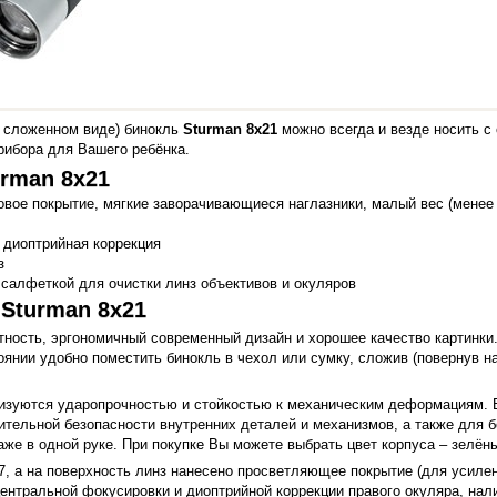
 сложенном виде) бинокль
Sturman 8x21
можно всегда и везде носить с
рибора для Вашего ребёнка.
rman 8x21
ое покрытие, мягкие заворачивающиеся наглазники, малый вес (менее 20
 диоптрийная коррекция
з
салфеткой для очистки линз объективов и окуляров
Sturman 8x21
ктность, эргономичный современный дизайн и хорошее качество картинки
янии удобно поместить бинокль в чехол или сумку, сложив (повернув на
изуются ударопрочностью и стойкостью к механическим деформациям. 
ительной безопасности внутренних деталей и механизмов, а также для б
же в одной руке. При покупке Вы можете выбрать цвет корпуса – зелён
7, а на поверхность линз нанесено просветляющее покрытие (для усилен
нтральной фокусировки и диоптрийной коррекции правого окуляра, нал