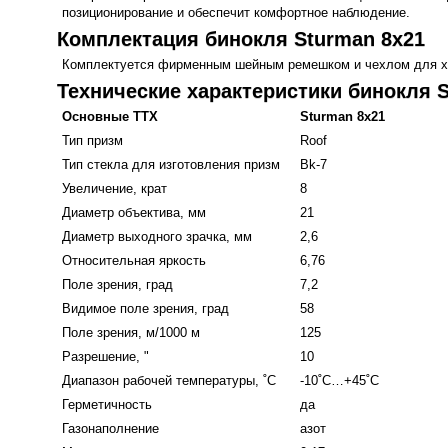
позиционирование и обеспечит комфортное наблюдение.
Комплектация бинокля Sturman 8x21
Комплектуется фирменным шейным ремешком и чехлом для хра
Технические характеристики бинокля 
Основные ТТХ
Sturman 8x21
Тип призм
Roof
Тип стекла для изготовления призм
Bk-7
Увеличение, крат
8
Диаметр объектива, мм
21
Диаметр выходного зрачка, мм
2,6
Относительная яркость
6,76
Поле зрения, град
7,2
Видимое поле зрения, град
58
Поле зрения, м/1000 м
125
Разрешение, "
10
Диапазон рабочей температуры, ˚С
-10˚С…+45˚С
Герметичность
да
Газонаполнение
азот