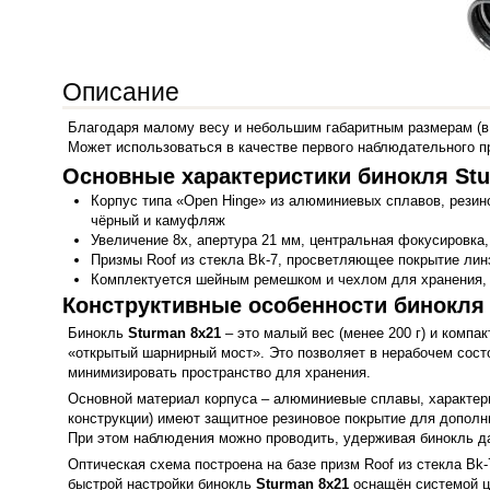
Описание
Благодаря малому весу и небольшим габаритным размерам (в
Может использоваться в качестве первого наблюдательного п
Основные характеристики бинокля Stu
Корпус типа «Open Hinge» из алюминиевых сплавов, резинов
чёрный и камуфляж
Увеличение 8х, апертура 21 мм, центральная фокусировка,
Призмы Roof из стекла Bk-7, просветляющее покрытие лин
Комплектуется шейным ремешком и чехлом для хранения, 
Конструктивные особенности бинокля 
Бинокль
Sturman 8x21
– это малый вес (менее 200 г) и компа
«открытый шарнирный мост». Это позволяет в нерабочем состо
минимизировать пространство для хранения.
Основной материал корпуса – алюминиевые сплавы, характер
конструкции) имеют защитное резиновое покрытие для дополн
При этом наблюдения можно проводить, удерживая бинокль да
Оптическая схема построена на базе призм Roof из стекла Bk-
быстрой настройки бинокль
Sturman 8x21
оснащён системой це