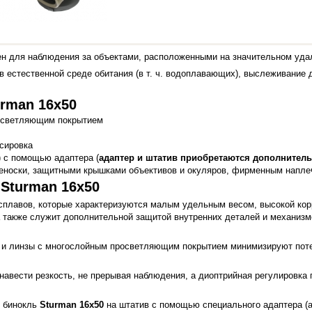
н для наблюдения за объектами, расположенными на значительном уда
 естественной среде обитания (в т. ч. водоплавающих), выслеживание д
rman 16x50
просветляющим покрытием
сировка
) с помощью адаптера (
адаптер и штатив приобретаются дополнител
реноски, защитными крышками объективов и окуляров, фирменным напл
Sturman 16x50
сплавов, которые характеризуются малым удельным весом, высокой кор
а также служит дополнительной защитой внутренних деталей и механизм
-7 и линзы с многослойным просветляющим покрытием минимизируют потер
навести резкость, не прерывая наблюдения, а диоптрийная регулировка 
в бинокль
Sturman 16x50
на штатив с помощью специального адаптера (а