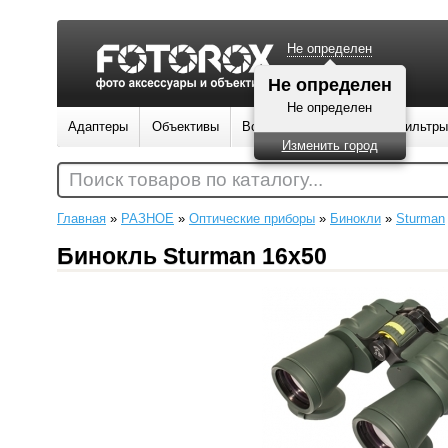
Не определен
Не определен
Не определен
Адаптеры
Объективы
Вспышки
Штативы
Фильтры
Изменить город
Поиск товаров по каталогу...
Главная
»
РАЗНОЕ
»
Оптические приборы
»
Бинокли
»
Sturman
Бинокль Sturman 16x50