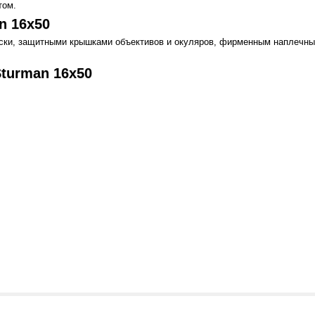
том.
n 16x50
оски, защитными крышками объективов и окуляров, фирменным наплечн
Sturman 16x50