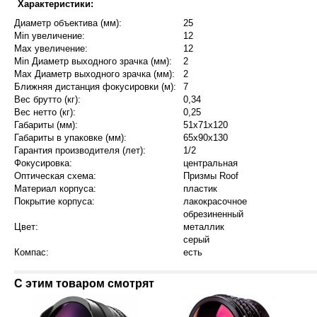
Характеристики:
Диаметр объектива (мм):
25
Min увеличение:
12
Max увеличение:
12
Min Диаметр выходного зрачка (мм):
2
Max Диаметр выходного зрачка (мм):
2
Ближняя дистанция фокусировки (м):
7
Вес брутто (кг):
0,34
Вес нетто (кг):
0,25
Габариты (мм):
51х71х120
Габариты в упаковке (мм):
65х90х130
Гарантия производителя (лет):
1/2
Фокусировка:
центральная
Оптическая схема:
Призмы Roof
Материал корпуса:
пластик
Покрытие корпуса:
лакокрасочное
обрезиненный
Цвет:
металлик
серый
Компас:
есть
С этим товаром смотрят