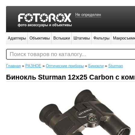
Не определен
Адаптеры
Объективы
Вспышки
Штативы
Фильтры
Макросъем
Поиск товаров по каталогу...
Главная
»
РАЗНОЕ
»
Оптические приборы
»
Бинокли
»
Sturman
Бинокль Sturman 12х25 Carbon с ко