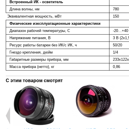
Встроенный ИК - осветитель
Длина волны, нм
780
Эквивалентная мощность, мВт
150
Физические
и
эксплуатационные
характеристики
Диапазон рабочей температуры, С
-20…+40
Напряжение питания, В
3 В (2х1
Ресурс работы батареи без ИК/с ИК, ч
50/20
Гнездо крепления, дюйм
1/4
Габаритные размеры прибора, мм
233х122
Масса прибора (нетто), кг
0,86
С этим товаром смотрят