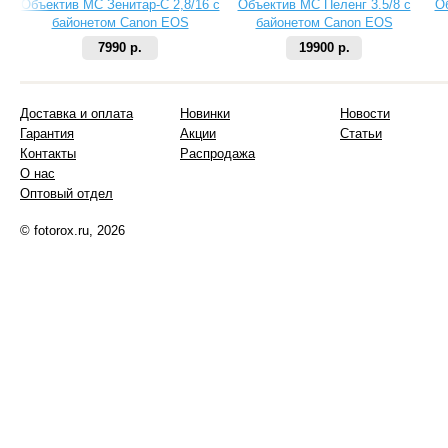
Объектив МС Зенитар-C 2,8/16 с
Объектив МС Пеленг 3.5/8 с
О
байонетом Canon EOS
байонетом Canon EOS
7990 р.
19900 р.
Доставка и оплата
Новинки
Новости
Гарантия
Акции
Статьи
Контакты
Распродажа
О нас
Оптовый отдел
© fotorox.ru, 2026