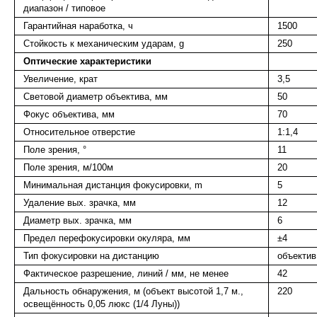
диапазон / типовое
Гарантийная наработка, ч
1500
Стойкость к механическим ударам, g
250
Оптические характеристики
Увеличение, крат
3,5
Световой диаметр объектива, мм
50
Фокус объектива, мм
70
Относительное отверстие
1:1,4
Поле зрения, °
11
Поле зрения, м/100м
20
Минимальная дистанция фокусировки, m
5
Удаление вых. зрачка, мм
12
Диаметр вых. зрачка, мм
6
Предел перефокусировки окуляра, мм
±4
Тип фокусировки на дистанцию
объектив
Фактическое разрешение, линий / мм, не менее
42
Дальность обнаружения, м (объект высотой 1,7 м.,
220
освещённость 0,05 люкс (1/4 Луны))