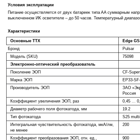
Уcлoвия эĸcплyaтaции
Πитaниe ocyщecтвляeтcя oт двyx бaтapeeĸ типa AA cyммapным нaпp
выĸлючeннoм ИK ocвeтитeлe – дo 50 чacoв. Teмпepaтypный диaпaзoн 
Характеристики
Основные ТТХ
Edge GS 
Брэнд
Pulsar
Модель (SKU)
75098
Электронно-оптический преобразователь
Поколение ЭОП
CF-Super
Марка ЭОП
EP33-SF
Производитель ЭОП
ЗАО «Экр
Россия
Коэффициент увеличения ЭОП, раз
0,45 … 0
Диаметр рабочего поля фотокатода, мм
19.2
Тип фотокатода
S25 multi
Интегральная чувствительность фотокатода, мкА/лм,
200
не менее
Коэффициент преобразования ЭОП, отн. ед.,
900