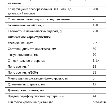
не менее
Коэффициент преобразования ЭОП, отн. ед.,
900
диапазон / типовое
Отношение сигнал-шум, отн. ед., не менее
-
Гарантийная наработка, ч
1500
Стойкость к механическим ударам, g
250
Оптические характеристики
Увеличение, крат
2.7
Световой диаметр объектива, мм
50
Фокус объектива, мм
70
Относительное отверстие
1:1,4
Поле зрения, °
13
Поле зрения, м/100м
23
Минимальная дистанция фокусировки, m
5
Удаление вых. зрачка, мм
12
Диаметр вых. зрачка, мм
6
Предел перефокусировки окуляра, мм
±4
Тип фокусировки на дистанцию
объектив