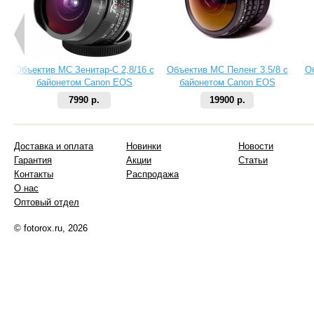
Объектив МС Зенитар-C 2,8/16 с
Объектив МС Пеленг 3.5/8 с
О
байонетом Canon EOS
байонетом Canon EOS
7990 р.
19900 р.
Доставка и оплата
Новинки
Новости
Гарантия
Акции
Статьи
Контакты
Распродажа
О нас
Оптовый отдел
© fotorox.ru, 2026