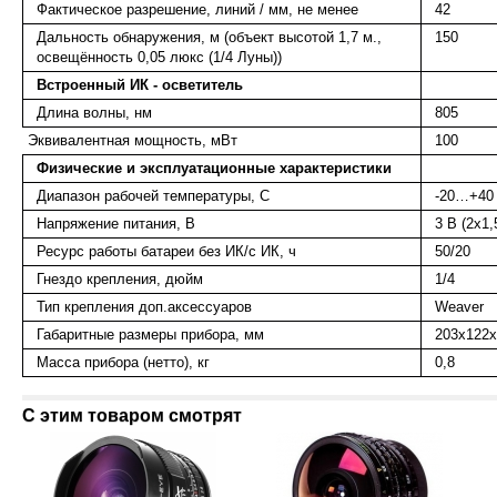
Фактическое разрешение, линий / мм, не менее
42
Дальность обнаружения, м (объект высотой 1,7 м.,
150
освещённость 0,05 люкс (1/4 Луны))
Встроенный ИК - осветитель
Длина волны, нм
805
Эквивалентная мощность, мВт
100
Физические
и
эксплуатационные
характеристики
Диапазон рабочей температуры, С
-20…+40
Напряжение питания, В
3 В (2х1
Ресурс работы батареи без ИК/с ИК, ч
50/20
Гнездо крепления, дюйм
1/4
Тип крепления доп.аксессуаров
Weaver
Габаритные размеры прибора, мм
203х122
Масса прибора (нетто), кг
0,8
С этим товаром смотрят