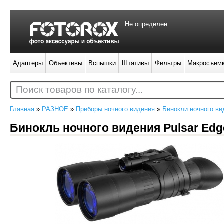
Не определен
Адаптеры
Объективы
Вспышки
Штативы
Фильтры
Макросъем
Поиск товаров по каталогу...
Главная
»
РАЗНОЕ
»
Приборы ночного видения
»
Бинокли ночного ви
Бинокль ночного видения Pulsar Edg