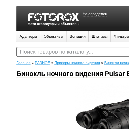
Не определен
Адаптеры
Объективы
Вспышки
Штативы
Фильтры
Поиск товаров по каталогу...
Главная
»
РАЗНОЕ
»
Приборы ночного видения
»
Бинокли ночн
Бинокль ночного видения Pulsar 