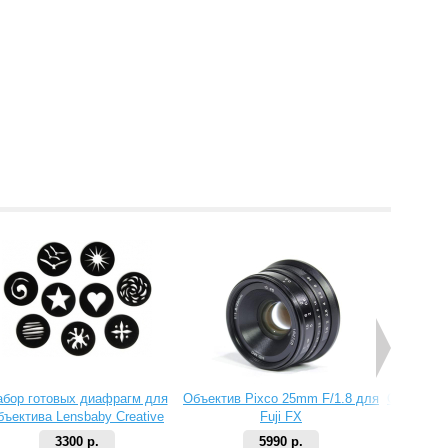
абор готовых диафрагм для
Объектив Pixco 25mm F/1.8 для
Объектив 
бъектива Lensbaby Creative
Fuji FX
Aperture Kit 2
3300 р.
5990 р.