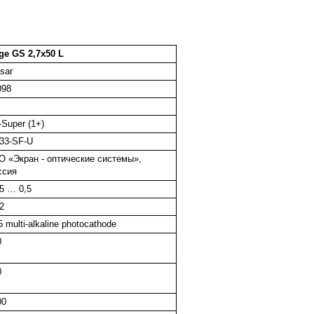
ge GS 2,7x50 L
sar
098
-Super (1+)
33-SF-U
О «Экран - оптические системы»,
ссия
45 … 0,5
2
 multi-alkaline photocathode
0
0
00