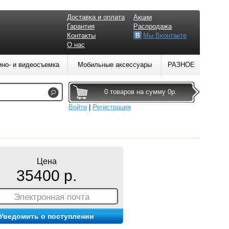
Доставка и оплата
Акции
Гарантия
Распродажа
Контакты
Мы Вконтакте
О нас
ино- и видеосъемка
Мобильные аксессуары
РАЗНОЕ
0 товаров на сумму 0р.
Войти
|
Регистрация
Цена
35400 р.
Электронная почта