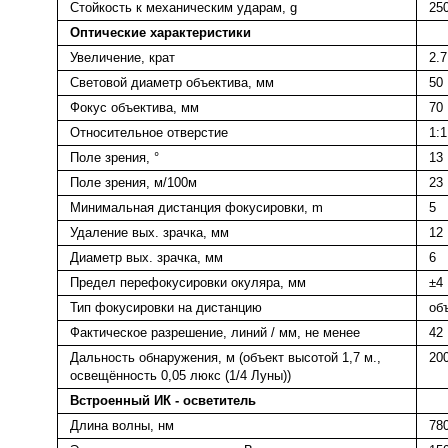
Стойкость к механическим ударам, g
25
Оптические характеристики
Увеличение, крат
2.7
Световой диаметр объектива, мм
50
Фокус объектива, мм
70
Относительное отверстие
1:1
Поле зрения, °
13
Поле зрения, м/100м
23
Минимальная дистанция фокусировки, m
5
Удаление вых. зрачка, мм
12
Диаметр вых. зрачка, мм
6
Предел перефокусировки окуляра, мм
±4
Тип фокусировки на дистанцию
об
Фактическое разрешение, линий / мм, не менее
42
Дальность обнаружения, м (объект высотой 1,7 м.,
20
освещённость 0,05 люкс (1/4 Луны))
Встроенный ИК - осветитель
Длина волны, нм
78