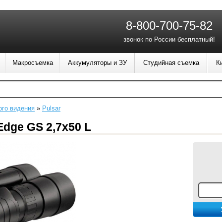
8-800-700-75-82
звонок по России бесплатный!
Макросъемка
Аккумуляторы и ЗУ
Студийная съемка
К
ого видения
»
Pulsar
Edge GS 2,7х50 L