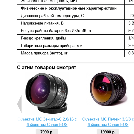
Эквивалентная мощность, мВт
15
Физические
и
эксплуатационные
характеристики
Диапазон рабочей температуры, С
-2
Напряжение питания, В
3 
Ресурс работы батареи без ИК/с ИК, ч
50
Гнездо крепления, дюйм
1/4
Габаритные размеры прибора, мм
20
Масса прибора (нетто), кг
0,8
С этим товаром смотрят
Объектив МС Зенитар-C 2,8/16 с
Объектив МС Пеленг 3.5/8 с
байонетом Canon EOS
байонетом Canon EOS
7990 р.
19900 р.