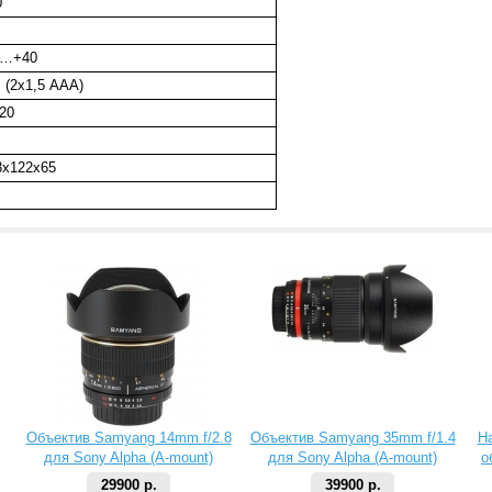
0
0…+40
В (2х1,5 ААА)
/20
3х122х65
Объектив Samyang 14mm f/2.8
Объектив Samyang 35mm f/1.4
Н
для Sony Alpha (A-mount)
для Sony Alpha (A-mount)
о
29900 р.
39900 р.