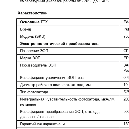
Teмпepaтypный диaпaзoн paбoты oт - 20°C дo + 40°C.
Характеристики
Основные ТТХ
Ed
Брэнд
Pul
Модель (SKU)
75
Электронно-оптический преобразователь
Поколение ЭОП
CF
Марка ЭОП
EP
Производитель ЭОП
ЗА
Ро
Коэффициент увеличения ЭОП, раз
0,
Диаметр рабочего поля фотокатода, мм
19.
Тип фотокатода
S25
Интегральная чувствительность фотокатода, мкА/лм,
20
не менее
Коэффициент преобразования ЭОП, отн. ед.,
90
диапазон / типовое
Гарантийная наработка, ч
15