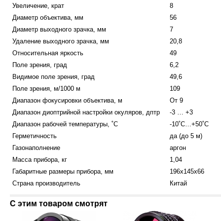
Увеличение, крат
8
Диаметр объектива, мм
56
Диаметр выходного зрачка, мм
7
Удаление выходного зрачка, мм
20,8
Относительная яркость
49
Поле зрения, град
6,2
Видимое поле зрения, град
49,6
Поле зрения, м/1000 м
109
Диапазон фокусировки объектива, м
От 9
Диапазон диоптрийной настройки окуляров, дптр
-3 … +3
Диапазон рабочей температуры, ˚С
-10˚С…+50˚С
Герметичность
да (до 5 м)
Газонаполнение
аргон
Масса прибора, кг
1,04
Габаритные размеры прибора, мм
196х145х66
Страна производитель
Китай
С этим товаром смотрят