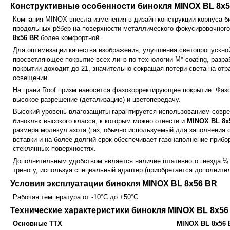
Конструктивные особенности бинокля MINOX BL 8x
Компания MINOX внесла изменения в дизайн конструкции корпуса б
продольных рёбер на поверхности металлического фокусировочного 
8x56 BR
более комфортной.
Для оптимизации качества изображения, улучшения светопропускно
просветляющее покрытие всех линз по технологии М*-coating, разр
покрытии доходит до 21, значительно сокращая потери света на от
освещении.
На грани Roof призм наносится фазокорректирующее покрытие. Фазов
высокое разрешение (детализацию) и цветопередачу.
Высокий уровень влагозащиты гарантируется использованием совр
биноклях высокого класса, к которым можно отнести и
MINOX BL 8х
размера молекул азота (газ, обычно используемый для заполнения 
вставки и на более долгий срок обеспечивает газонаполнение приб
стеклянных поверхностях.
Дополнительным удобством является наличие штативного гнезда ¼
треногу, используя специальный адаптер (приобретается дополнител
Условия эксплуатации бинокля MINOX BL 8x56 BR
Рабочая температура от -10°C до +50°C.
Технические характеристики бинокля MINOX BL 8x56
Основные ТТХ
MINOX BL 8x56 