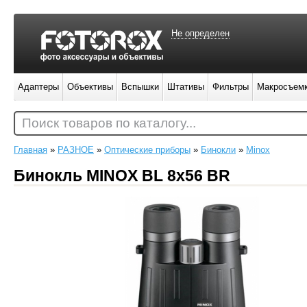
Не определен
Адаптеры
Объективы
Вспышки
Штативы
Фильтры
Макросъем
Поиск товаров по каталогу...
Главная
»
РАЗНОЕ
»
Оптические приборы
»
Бинокли
»
Minox
Бинокль MINOX BL 8x56 BR