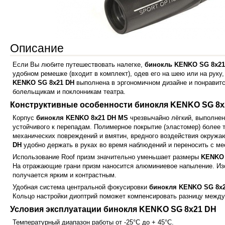
Описание
Если Вы любите путешествовать налегке,
бинокль KENKO SG 8x21
удобном ремешке (входит в комплект), одев его на шею или на руку
KENKO SG 8x21 DH
выполнена в эргономичном дизайне и понравитс
болельщикам и поклонникам театра.
Конструктивные особенности бинокля KENKO SG 8x
Корпус
бинокля KENKO 8x21 DH MS
чрезвычайно лёгкий, выполнен
устойчивого к перепадам. Полимерное покрытие (эластомер) более 
механических повреждений и вмятин, вредного воздействия окруж
DH
удобно держать в руках во время наблюдений и переносить с мес
Использование Roof призм значительно уменьшает размеры
KENKO 
На отражающие грани призм наносится алюминиевое напыление. Из
получается ярким и контрастным.
Удобная система центральной фокусировки
бинокля KENKO SG 8x
Кольцо настройки диоптрий поможет компенсировать разницу между о
Условия эксплуатации бинокля KENKO SG 8x21 DH
Температурный диапазон работы от -25°С до + 45°С.