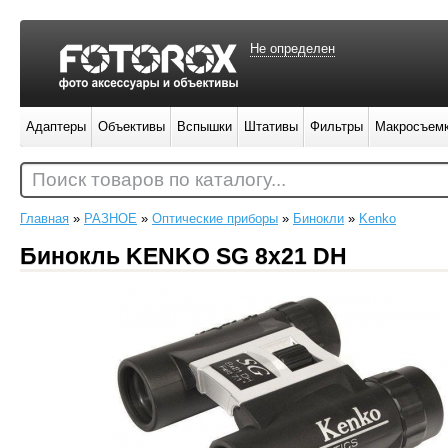
Не определен
Адаптеры
Объективы
Вспышки
Штативы
Фильтры
Макросъем
Поиск товаров по каталогу...
Главная
»
РАЗНОЕ
»
Оптические приборы
»
Бинокли
»
Kenko
Бинокль KENKO SG 8х21 DH