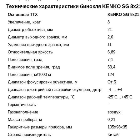
Технические характеристики бинокля KENKO SG 8x2
Основные ТТХ
KENKO SG 8x21
Увеличение, крат
8
Диаметр объектива, мм
21
Диаметр выходного зрачка, мм
2,6
Удаление выходного зрачка, мм
11
Относительная яркость
6,89
Поле зрения, град
7,1
Видимое поле зрения, град
53,4
Поле зрения, м/1000 м
124
Диапазон фокусировки объектива, м
От 5
Диапазон диоптрийной настройки окуляров, дптр
-4 … +4
Диапазон рабочей температуры, ˚С
-25˚С…+45˚С
Герметичность
-
Газонаполнение
воздух
Масса прибора, кг
0,21
Габаритные размеры прибора, мм
105x98x35
Страна производитель
Китай