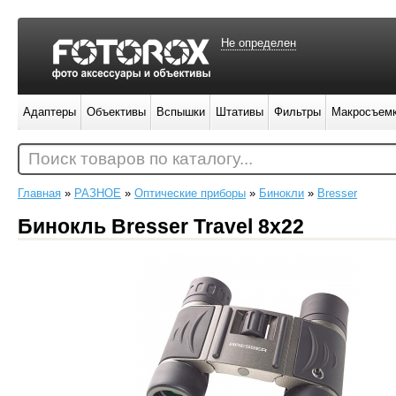
Не определен
Адаптеры
Объективы
Вспышки
Штативы
Фильтры
Макросъем
Поиск товаров по каталогу...
Главная
»
РАЗНОЕ
»
Оптические приборы
»
Бинокли
»
Bresser
Бинокль Bresser Travel 8x22