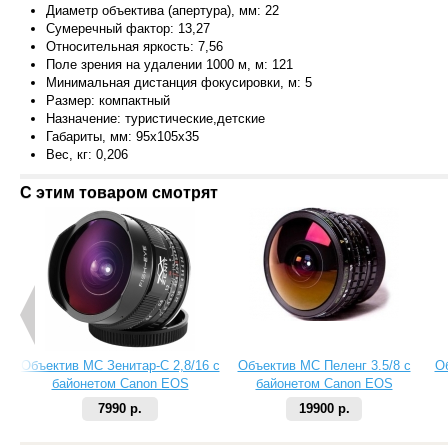
Диаметр объектива (апертура), мм: 22
Сумеречный фактор: 13,27
Относительная яркость: 7,56
Поле зрения на удалении 1000 м, м: 121
Минимальная дистанция фокусировки, м: 5
Размер: компактный
Назначение: туристические,детские
Габариты, мм: 95x105x35
Вес, кг: 0,206
С этим товаром смотрят
Объектив МС Зенитар-C 2,8/16 с
Объектив МС Пеленг 3.5/8 с
О
байонетом Canon EOS
байонетом Canon EOS
7990 р.
19900 р.