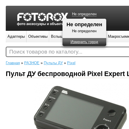
Не определен
Не определен
Не определен
Адаптеры
Объективы
Вспышки
Штативы
Фильтры
Макросъем
Изменить город
Поиск товаров по каталогу...
Главная
»
РАЗНОЕ
»
Пульты ДУ
»
Pixel
Пульт ДУ беспроводной Pixel Expert 