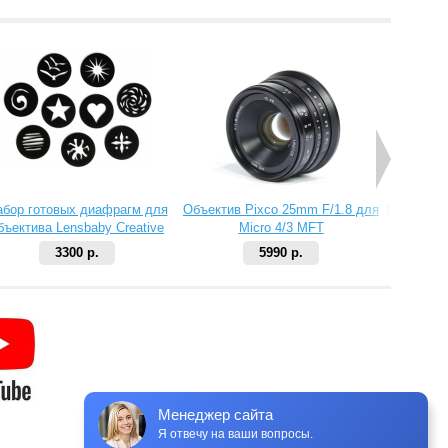
абор готовых диафрагм для
Объектив Pixco 25mm F/1.8 для
Объектив 
бъектива Lensbaby Creative
Micro 4/3 MFT
Aperture Kit 2
3300 р.
5990 р.
Менеджер сайта
Я отвечу на ваши вопросы.