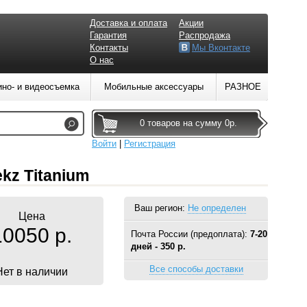
Доставка и оплата
Акции
Гарантия
Распродажа
Контакты
Мы Вконтакте
О нас
ино- и видеосъемка
Мобильные аксессуары
РАЗНОЕ
0 товаров на сумму 0р.
Войти
|
Регистрация
kz Titanium
Ваш регион:
Не определен
Цена
10050 р.
Почта России (предоплата):
7-20
дней - 350 р.
Все способы доставки
Нет в наличии