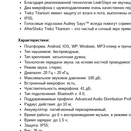
Благодаря реализованной технологии LeakSlaye ни звуча
Два микрофона с шумоподавлением очень качественно пер
Trekz Titanium имеют защиту от влаги и пота, выполнены о
IP55;
Голосовые подсказки Audrey Says™ всегда помогут сориен
AfterSh
okz Trekz Titanium – это чистый и сочный звук пря
Характеристики:
Платформа:
Android, IOS, WP, Windows, MP3-плеер и прочие
Тип наушников: беспроводные;
Тип крепления: затылочная дужка;
Технология передачи звука: на основе костной проводимос
Режим звука: стерео;
Диапазон: 20 Гц – 20 кГц;
Максимальное звуковое давление: 100 дБ;
Встроенный микрофон: есть;
Чувствительность микрофона: 41 дБ;
Тип подключения: Bluetooth v. 4.0;
Поддерживаемые профили: Advanced Audio Distribution Profile
Радиус действия: до 10 м;
Аккумулятор: литий-ионный перезаряжаемый;
Время работы: до 6 ч воспроизведения музыки, в режиме о
Время зарядки: до 1,5 ч;
Защита: IP55;
Вес: 36 гр.