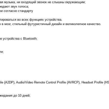
щая музыка, ни входящий звонок не слышны окружающим;
едают звук голоса;
ни согласно стандарту
тироваться во всех функциях устройства.
мо в мозг, стильный футуристичный дизайн и великолепное качество.
 устройства с Bluetooth;
ти;
 (A2DP), Audio/Video Remote Control Profile (AVRCP), Headset Profile (HS
жидания до 10 дней;