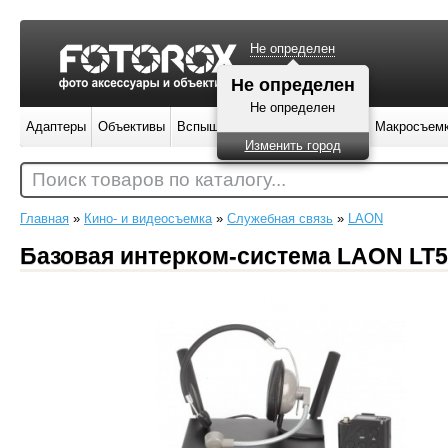
Не определен
Не определен
Не определен
Адаптеры
Объективы
Вспышки
Штативы
Фильтры
Макросъем
Изменить город
Поиск товаров по каталогу...
Главная
»
Кино- и видеосъемка
»
Служебная связь
»
LAON
Базовая интерком-система LAON LT55