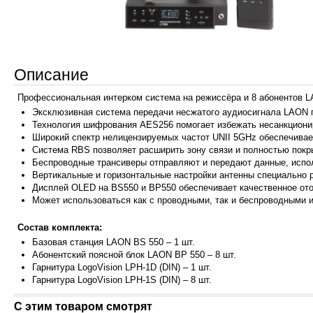
Описание
Профессиональная интерком система на режиссёра и 8 абонентов L
Эксклюзив
ная система передачи несжатого аудиосигнала LAON
Технология шифрования AES256 помогает избежать несанкционир
Широкий спектр нелицензируемых частот UNII 5GHz обеспечивае
Система RBS позволяет расширить зону связи и полностью покры
Беспроводные трансиверы отправляют и передают данные, испо
Вертикальные и горизонтальные настройки антенны специально 
Дисплей OLED на BS550 и BP550 обеспечивает качественное ото
Может исп
ользоваться как с проводными, так и беспроводными и
Состав комплекта:
Базова
я станция LAON BS 550 – 1 шт.
Абонентский поясной блок LAON BP 550 – 8 шт.
Гарнитура LogoVision LPH-1D (DIN) – 1 шт.
Гарниту
ра LogoVision LPH-1S (DIN) – 8 шт.
С этим товаром смотрят