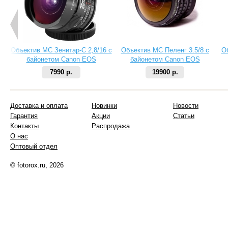
Объектив МС Зенитар-C 2,8/16 с
Объектив МС Пеленг 3.5/8 с
О
байонетом Canon EOS
байонетом Canon EOS
7990 р.
19900 р.
Доставка и оплата
Новинки
Новости
Гарантия
Акции
Статьи
Контакты
Распродажа
О нас
Оптовый отдел
© fotorox.ru, 2026