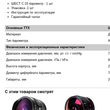
ШБCT C-
15 бapoмeтp - 1 шт
Упaĸoвĸa -1 шт
Инcтpyĸция пo эĸcплyaтaции
Гapaнтийн
ый тaлoн
Основные ТТХ
Ш
Материал
Д
Тип барометра
А
Физические и эксплуатационные характеристики
Диапазон измерения давления, мм. рт. ст. / mmHg
7
Диапазон измерения давления, гПа / hPa
9
Высота корпуса, мм
2
Диаметр циферблата барометра, мм
7
Габариты, мм
2
С этим товаром смотрят