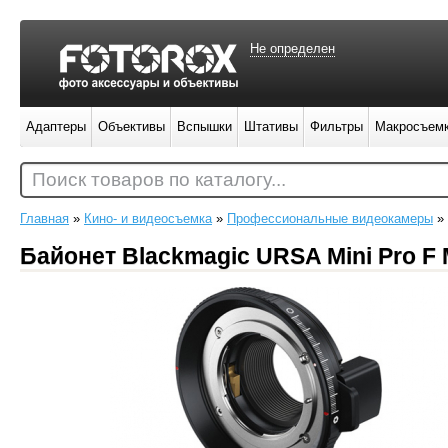
Не определен
Адаптеры
Объективы
Вспышки
Штативы
Фильтры
Макросъем
Поиск товаров по каталогу...
Главная
»
Кино- и видеосъемка
»
Профессиональные видеокамеры
»
Байонет Blackmagic URSA Mini Pro F