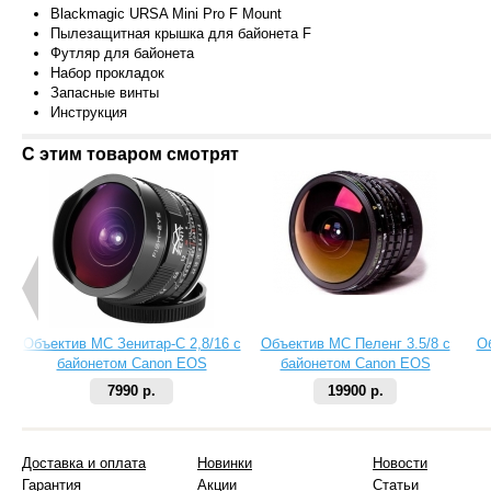
Blackmagic URSA Mini Pro F Mount
Пылезащитная крышка для байонета F
Футляр для байонета
Набор прокладок
Запасные винты
Инструкция
С этим товаром смотрят
Объектив МС Зенитар-C 2,8/16 с
Объектив МС Пеленг 3.5/8 с
О
байонетом Canon EOS
байонетом Canon EOS
7990 р.
19900 р.
Доставка и оплата
Новинки
Новости
Гарантия
Акции
Статьи