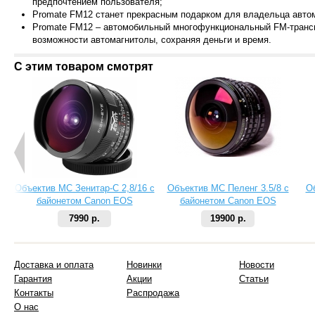
предпочтением пользователя;
Promate FM12 станет прекрасным подарком для владельца автом
Promate FM12 – автомобильный многофункциональный FM-трансм
возможности автомагнитолы, сохраняя деньги и время.
С этим товаром смотрят
Объектив МС Зенитар-C 2,8/16 с
Объектив МС Пеленг 3.5/8 с
О
байонетом Canon EOS
байонетом Canon EOS
7990 р.
19900 р.
Доставка и оплата
Новинки
Новости
Гарантия
Акции
Статьи
Контакты
Распродажа
О нас