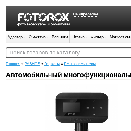
Не определен
Адаптеры
Объективы
Вспышки
Штативы
Фильтры
Макросъем
Поиск товаров по каталогу...
Главная
»
РАЗНОЕ
»
Гаджеты
»
FM-трансмиттеры
Автомобильный многофункциональн