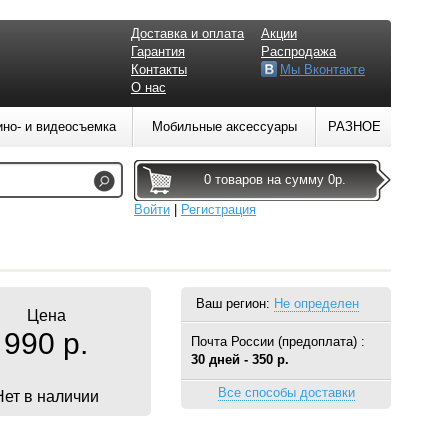
Доставка и оплата
Акции
Гарантия
Распродажа
Контакты
Мы Вконтакте
О нас
ино- и видеосъемка
Мобильные аксессуары
РАЗНОЕ
0 товаров на сумму 0р.
Войти
|
Регистрация
Ваш регион:
Не определен
Цена
990 р.
Почта России (предоплата) :
30 дней - 350 р.
Все способы доставки
Нет в наличии