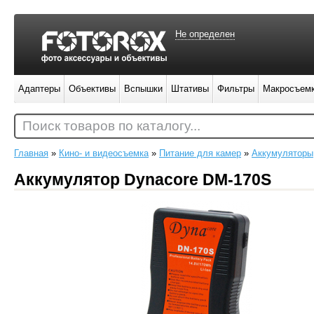
Не определен
Адаптеры
Объективы
Вспышки
Штативы
Фильтры
Макросъем
Поиск товаров по каталогу...
Главная
»
Кино- и видеосъемка
»
Питание для камер
»
Аккумуляторы
Аккумулятор Dynacore DM-170S