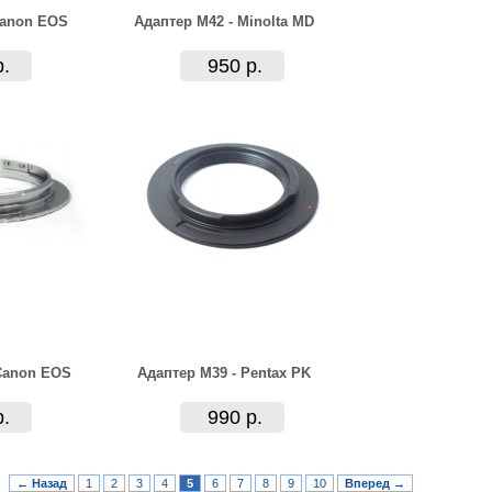
Canon EOS
Адаптер M42 - Minolta MD
р.
950 р.
 Canon EOS
Адаптер M39 - Pentax PK
р.
990 р.
← Назад
1
2
3
4
5
6
7
8
9
10
Вперед →