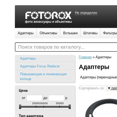
Не определен
Адаптеры
Объективы
Вспышки
Штативы
Фильтры
Поиск товаров по каталогу...
Главная
»
Адаптеры
Адаптеры
Адаптеры
Адаптеры Focus Reducer
Повышающие и понижающие
Адаптеры (переходные
кольца
Сортировать по:
поп
Цена
от
до
р.
20000
30000
50000
Тип адаптера