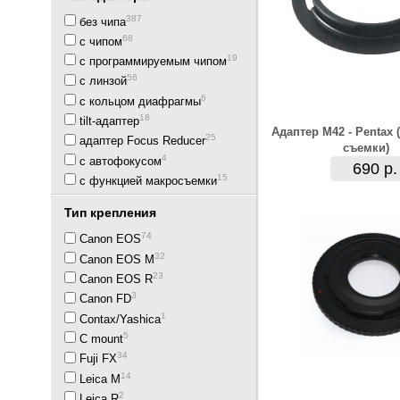
387
без чипа
68
с чипом
19
с программируемым чипом
56
с линзой
6
с кольцом диафрагмы
18
tilt-адаптер
Адаптер M42 - Pentax 
25
адаптер Focus Reducer
съемки)
4
с автофокусом
690 р.
15
с функцией макросъемки
Тип крепления
74
Canon EOS
32
Canon EOS M
23
Canon EOS R
3
Canon FD
1
Contax/Yashica
5
C mount
34
Fuji FX
14
Leica M
2
Leica R