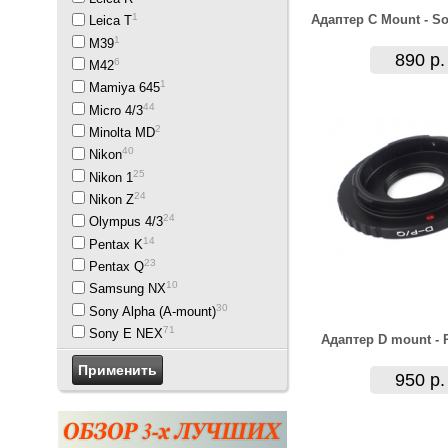
1
Адаптер C Mount - S
Leica T
1
M39
890 р.
6
M42
1
Mamiya 645
44
Micro 4/3
2
Minolta MD
40
Nikon
25
Nikon 1
24
Nikon Z
24
Olympus 4/3
14
Pentax K
23
Pentax Q
10
Samsung NX
30
Sony Alpha (A-mount)
71
Sony E NEX
Адаптер D mount - 
950 р.