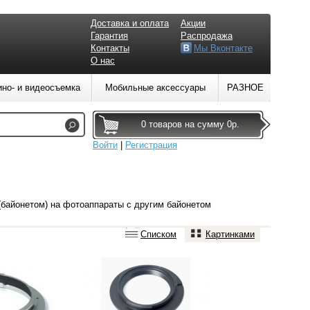
Доставка и оплата
Акции
Гарантия
Распродажа
Контакты
Мы Вконтакте
О нас
ино- и видеосъемка
Мобильные аксессуары
РАЗНОЕ
0 товаров на сумму 0р.
Войти
|
Регистрация
(байонетом) на фотоаппараты с другим байонетом
Списком
Картинками