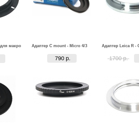
(для макро
Адаптер C mount - Micro 4/3
Адаптер Leica R -
790 р.
1700 р.