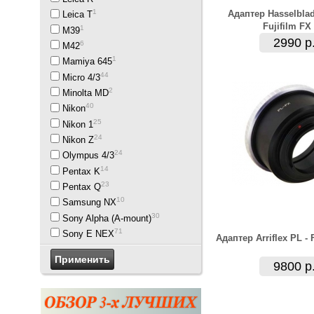
1
Адаптер Hasselblad
Leica T
Fujifilm FX
1
M39
2990 р
6
M42
1
Mamiya 645
44
Micro 4/3
2
Minolta MD
40
Nikon
25
Nikon 1
24
Nikon Z
24
Olympus 4/3
14
Pentax K
23
Pentax Q
10
Samsung NX
30
Sony Alpha (A-mount)
71
Sony E NEX
Адаптер Arriflex PL - 
9800 р