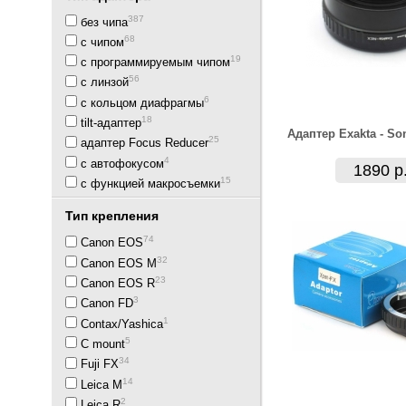
387
без чипа
68
с чипом
19
с программируемым чипом
56
с линзой
6
с кольцом диафрагмы
18
tilt-адаптер
Адаптер Exakta - So
25
адаптер Focus Reducer
4
с автофокусом
1890 р
15
с функцией макросъемки
Тип крепления
74
Canon EOS
32
Canon EOS M
23
Canon EOS R
3
Canon FD
1
Contax/Yashica
5
C mount
34
Fuji FX
14
Leica M
2
Leica R