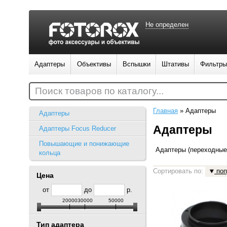
Не определен
Адаптеры
Объективы
Вспышки
Штативы
Фильтры
Поиск товаров по каталогу...
Главная
»
Адаптеры
Адаптеры
Адаптеры
Адаптеры Focus Reducer
Повышающие и понижающие
Адаптеры (переходные
кольца
Сортировать по:
поп
Цена
от
до
р.
20000
30000
50000
Тип адаптера