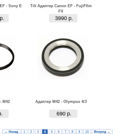
 EF - Sony E
Tilt Адаптер Canon EF - FujiFIlm
FX
р.
3990 р.
- M42
Адаптер M42 - Olympus 4/3
р.
690 р.
← Назад
1
2
3
4
5
6
7
8
9
10
Вперед →