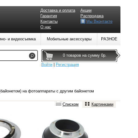
Доставка и оплата
Акции
Гарантия
Распродажа
Контакты
Мы Вконтакте
О нас
ино- и видеосъемка
Мобильные аксессуары
РАЗНОЕ
0 товаров на сумму 0р.
Войти
|
Регистрация
(байонетом) на фотоаппараты с другим байонетом
Списком
Картинками