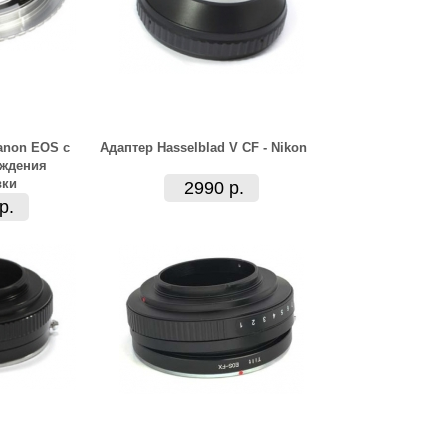
Canon EOS с
Адаптер Hasselblad V CF - Nikon
рждения
вки
2990 р.
р.