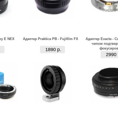
ny E NEX
Адаптер Praktica PB - Fujifilm FX
Адаптер Exacta - 
чипом подтве
фокусиро
.
1890 р.
2990 