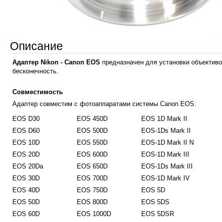
Описание
Адаптер Nikon - Сanon EOS
предназначен для установки объектив
бесконечность.
Совместимость
Адаптер совместим с фотоаппаратами системы Canon EOS:
EOS D30
EOS 450D
EOS 1D Mark II
EOS D60
EOS 500D
EOS-1Ds Mark II
EOS 10D
EOS 550D
EOS-1D Mark II N
EOS 20D
EOS 600D
EOS-1D Mark III
EOS 20Da
EOS 650D
EOS-1Ds Mark III
EOS 30D
EOS 700D
EOS-1D Mark IV
EOS 40D
EOS 750D
EOS 5D
EOS 50D
EOS 800D
EOS 5DS
EOS 60D
EOS 1000D
EOS 5DSR