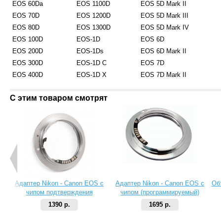
EOS 60Da
EOS 1100D
EOS 5D Mark II
EOS 70D
EOS 1200D
EOS 5D Mark III
EOS 80D
EOS 1300D
EOS 5D Mark IV
EOS 100D
EOS-1D
EOS 6D
EOS 200D
EOS-1Ds
EOS 6D Mark II
EOS 300D
EOS-1D C
EOS 7D
EOS 400D
EOS-1D X
EOS 7D Mark II
С этим товаром смотрят
Адаптер Nikon - Canon EOS с
Адаптер Nikon - Canon EOS с
Об
чипом подтверждения
чипом (программируемый)
фокусировки (одуванчик)
1390 р.
1695 р.