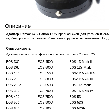
Описание
Адаптер Pentax 67 - Canon EOS
предназначен для установки об
удобен при использовании объективов с ручным управлением. Подд
Совместимость
Адаптер совместим с фотоаппаратами системы Canon EOS:
EOS D30
EOS 450D
EOS 1D Mark II
EOS D60
EOS 500D
EOS-1Ds Mark II
EOS 10D
EOS 550D
EOS-1D Mark II N
EOS 20D
EOS 600D
EOS-1D Mark III
EOS 20Da
EOS 650D
EOS-1Ds Mark III
EOS 30D
EOS 700D
EOS-1D Mark IV
EOS 40D
EOS 750D
EOS 5D
EOS 50D
EOS 800D
EOS 5DS
EOS 60D
EOS 1000D
EOS 5DSR