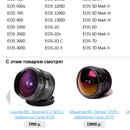
EOS 60Da
EOS 1100D
EOS 5D Mark II
EOS 70D
EOS 1200D
EOS 5D Mark III
EOS 80D
EOS 1300D
EOS 5D Mark IV
EOS 100D
EOS-1D
EOS 6D
EOS 200D
EOS-1Ds
EOS 6D Mark II
EOS 300D
EOS-1D C
EOS 7D
EOS 400D
EOS-1D X
EOS 7D Mark II
С этим товаром смотрят
Объектив МС Зенитар-C 2,8/16 с
Объектив МС Пеленг 3.5/8 с
О
байонетом Canon EOS
байонетом Canon EOS
7990 р.
19900 р.