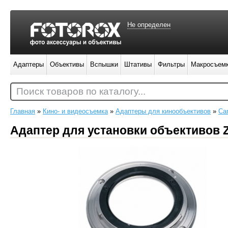
Не определен
Адаптеры
Объективы
Вспышки
Штативы
Фильтры
Макросъем
Поиск товаров по каталогу...
Главная
»
Кино- и видеосъемка
»
Адаптеры для кинообъективов
»
Car
Адаптер для установки объективов Z