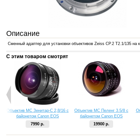
Описание
Сменный адаптер для установки объективов Zeiss CP.2 Т2.1/135 на 
С этим товаром смотрят
Объектив МС Зенитар-C 2,8/16 с
Объектив МС Пеленг 3.5/8 с
О
байонетом Canon EOS
байонетом Canon EOS
7990 р.
19900 р.