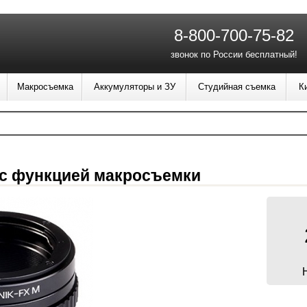
8-800-700-75-82
звонок по России бесплатный!
Макросъемка
Аккумуляторы и ЗУ
Студийная съемка
К
 с функцией макросъемки