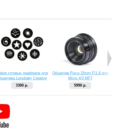
абор готовых диафрагм для
Объектив Pixco 25mm F/1.8 для
Объектив 
бъектива Lensbaby Creative
Micro 4/3 MFT
Aperture Kit 2
3300 р.
5990 р.