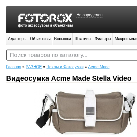
Не определен
Адаптеры
Объективы
Вспышки
Штативы
Фильтры
Макросъем
Поиск товаров по каталогу...
Главная
»
РАЗНОЕ
»
Чехлы и Фотосумки
»
Acme Made
Видеосумка Acme Made Stella Video